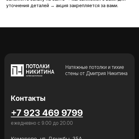
+7 923 469 9799
уточнения деталей → акция закрепляется за вами.
ежедневно с 9.00 до 20.00
Кемерово, ул. Дружбы, 35А
Пожалуйста, позвоните перед визитом.
Мы встретим Вас.
Вызов замерщика
Заказать звонок
Клиентам
О компании
Отзывы
Наши работы
Акции
Новинка!
Тихие стены
potolki@nikitina42.ru