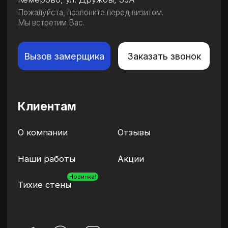
ИП Никитин Д. А.
ИНН 422106703603
ОГРНИП 323420500008234
Политика конфиденциальности
Согласие на обработку персональных данных
Вся информация и цены представленные на сайте
не являются публичной офертой, определяемой
положениями Статьи 437 (2) ГК РФ. Стоимость
каждого заказа рассчитывается индивидуально
на замере
* Meta признана экстремистской организацией
и запрещена на территории России
Разработка сайта