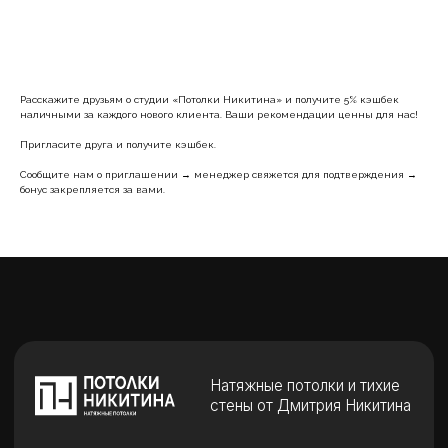
Заказать по акции
Расскажите друзьям о студии «Потолки Никитина» и получите 5% кэшбек
наличными за каждого нового клиента. Ваши рекомендации ценны для нас!
Пригласите друга и получите кэшбек.
Натяжные потолки и тихие
стены от Дмитрия Никитина
Сообщите нам о приглашении → менеджер свяжется для подтверждения →
бонус закрепляется за вами.
Контакты
+7 923 469 9799
ежедневно с 9.00 до 20.00
Кемерово, ул. Дружбы, 35А
Пожалуйста, позвоните перед визитом.
Мы встретим Вас.
Вызов замерщика
Заказать звонок