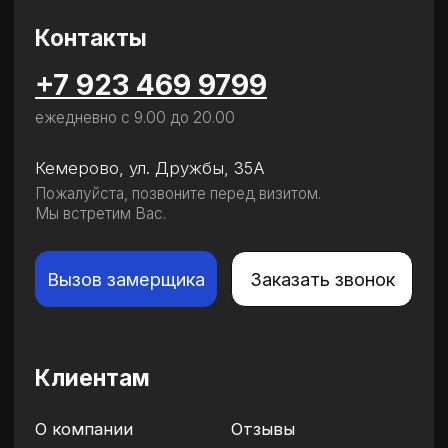
Клиентам
О компании
Отзывы
Наши работы
Акции
Новинка!
Тихие стены
potolki@nikitina42.ru
ИП Никитин Д. А.
ИНН 422106703603
ОГРНИП 323420500008234
Политика конфиденциальности
Согласие на обработку персональных данных