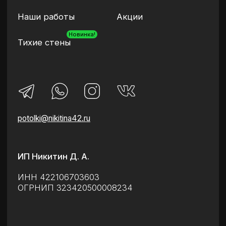
Вся информация и цены представленные на сайте
не являются публичной офертой, определяемой
положениями Статьи 437 (2) ГК РФ. Стоимость
каждого заказа рассчитывается индивидуально
на замере
* Meta признана экстремистской организацией
и запрещена на территории России
Разработка сайта